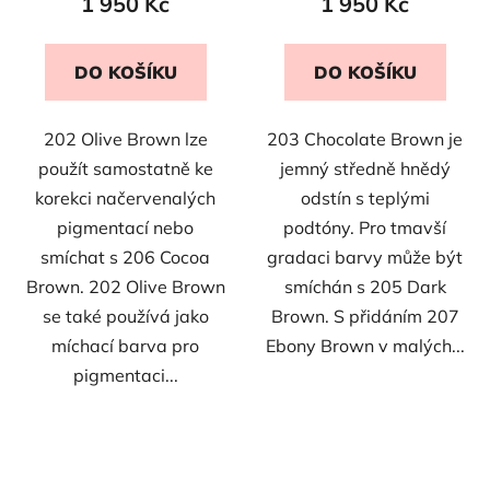
1 950 Kč
1 950 Kč
DO KOŠÍKU
DO KOŠÍKU
202 Olive Brown lze
203 Chocolate Brown je
použít samostatně ke
jemný středně hnědý
korekci načervenalých
odstín s teplými
pigmentací nebo
podtóny. Pro tmavší
smíchat s 206 Cocoa
gradaci barvy může být
Brown. 202 Olive Brown
smíchán s 205 Dark
se také používá jako
Brown. S přidáním 207
míchací barva pro
Ebony Brown v malých...
pigmentaci...