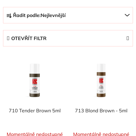
Ř
Řadit podle:
Nejlevnější
a
z
e
OTEVŘÍT FILTR
n
í
V
p
ý
r
p
o
i
d
s
u
p
k
r
t
710 Tender Brown 5ml
713 Blond Brown - 5ml
o
ů
d
u
Momentálně nedostupné
Momentálně nedostupné
k