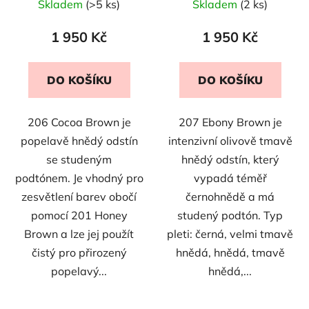
Skladem
(>5 ks)
Skladem
(2 ks)
1 950 Kč
1 950 Kč
DO KOŠÍKU
DO KOŠÍKU
206 Cocoa Brown je
207 Ebony Brown je
popelavě hnědý odstín
intenzivní olivově tmavě
se studeným
hnědý odstín, který
podtónem. Je vhodný pro
vypadá téměř
zesvětlení barev obočí
černohnědě a má
pomocí 201 Honey
studený podtón. Typ
Brown a lze jej použít
pleti: černá, velmi tmavě
čistý pro přirozený
hnědá, hnědá, tmavě
popelavý...
hnědá,...