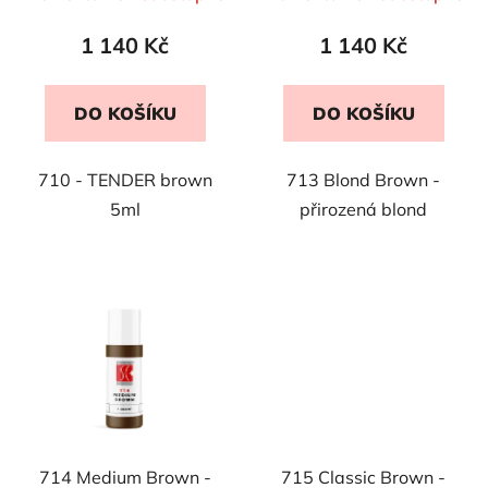
t
1 140 Kč
1 140 Kč
ů
DO KOŠÍKU
DO KOŠÍKU
710 - TENDER brown
713 Blond Brown -
5ml
přirozená blond
714 Medium Brown -
715 Classic Brown -