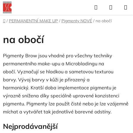
Přejít
Hledat
NÁKUP
na
KOŠÍK
obsah
Domů
/
PERMANENTNÍ MAKE UP
/
Pigmenty NOVÉ
/
na obočí
na obočí
Pigmenty Brow jsou vhodné pro všechny techniky
permanentního make-upu a Microbladingu na
obočí.
Vyznačují se hladkou a sametovou texturou
barvy.
Vývoj barvy v kůži je přirozený a
harmonický.
Kratší doba implementace pigmentu je
výrazně snížena díky speciálně upravené konzistenci
pigmentu.
Pigmenty lze použít čisté nebo je lze vzájemně
míchat a vytvářet tak jednotlivé barevné odstíny.
Nejprodávanější