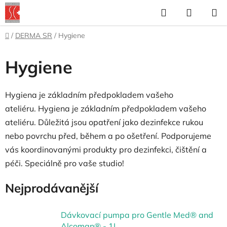
Přejít
Hledat
NÁKUP
na
KOŠÍK
obsah
Domů
/
DERMA SR
/
Hygiene
Hygiene
Hygiena je základním předpokladem vašeho
ateliéru.
Hygiena je základním předpokladem vašeho
ateliéru.
Důležitá jsou opatření jako dezinfekce rukou
nebo povrchu před, během a po ošetření.
Podporujeme
vás koordinovanými produkty pro dezinfekci, čištění a
péči.
Speciálně pro vaše studio!
Nejprodávanější
Dávkovací pumpa pro Gentle Med® and
Alcoman® - 1L