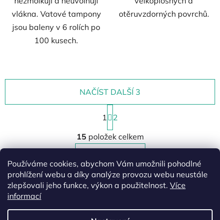
nežmolkují a neuvolňují
velkoplošných a
vlákna. Vatové tampony
otěruvzdorných povrchů.
jsou baleny v 6 rolích po
100 kusech.
NAČÍST DALŠÍ 3
S
1
t
2
r
O
á
15
položek celkem
v
n
l
k
NAHORU
á
Používáme cookies, abychom Vám umožnili pohodlné
o
d
v
prohlížení webu a díky analýze provozu webu neustále
a
á
zlepšovali jeho funkce, výkon a použitelnost.
Více
Z
c
n
informací
á
í
í
p
p