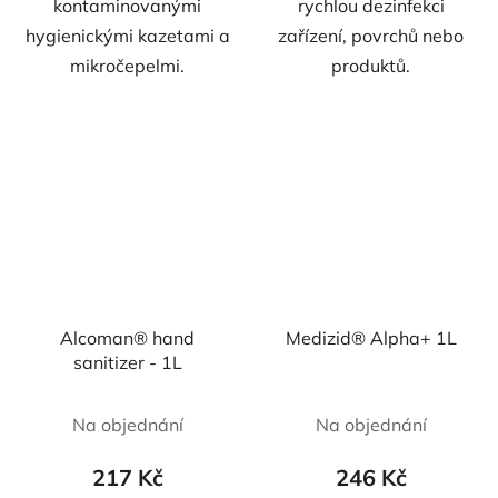
kontaminovanými
rychlou dezinfekci
hygienickými kazetami a
zařízení, povrchů nebo
mikročepelmi.
produktů.
Alcoman® hand
Medizid® Alpha+ 1L
sanitizer - 1L
Na objednání
Na objednání
217 Kč
246 Kč