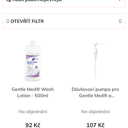
a
z
e
OTEVŘÍT FILTR
n
í
V
p
ý
r
p
o
i
d
s
u
p
k
r
t
Gentle Med® Wash
Dávkovací pumpa pro
o
ů
Lotion - 500ml
Gentle Med® a
d
Alcoman® - 500ml
u
Na objednání
Na objednání
k
t
92 Kč
107 Kč
ů