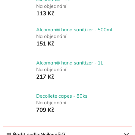
Na objednání
113 Kč
Alcoman® hand sanitizer - 500ml
Na objednání
151 Kč
Alcoman® hand sanitizer - 1L
Na objednání
217 Kč
Decollete capes - 80ks
Na objednání
709 Kč
Ř
Řadit podle:
Nejlevnější