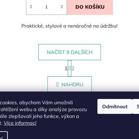
DO KOŠÍKU
Praktické, stylové a nenáročné na údržbu!
NAČÍST 9 DALŠÍCH
S
1
t
2
O
r
v
á
l
NAHORU
n
á
k
d
o
cookies, abychom Vám umožnili
v
a
Odmítnout
ohlížení webu a díky analýze provozu
á
c
n
le zlepšovali jeho funkce, výkon a
í
í
t.
Více informací
p
r
í