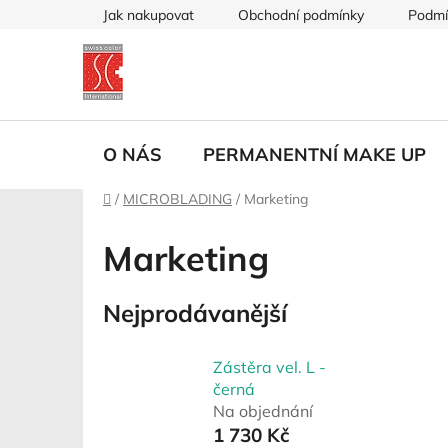
Přejít
Jak nakupovat
Obchodní podmínky
Podmí
na
obsah
O NÁS
PERMANENTNÍ MAKE UP
Domů
/
MICROBLADING
/
Marketing
Marketing
Nejprodávanější
Zástěra vel. L -
černá
Na objednání
1 730 Kč