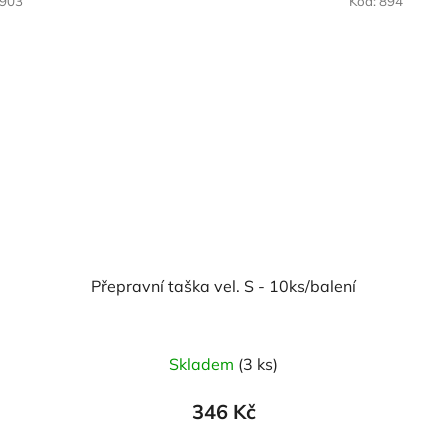
903
Kód:
894
Přepravní taška vel. S - 10ks/balení
Skladem
(3 ks)
346 Kč