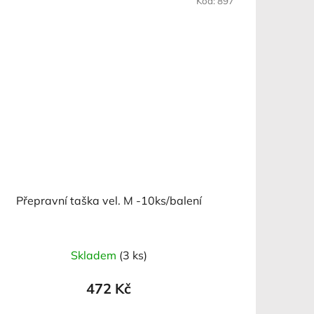
Kód:
897
Přepravní taška vel. M -10ks/balení
Skladem
(3 ks)
472 Kč