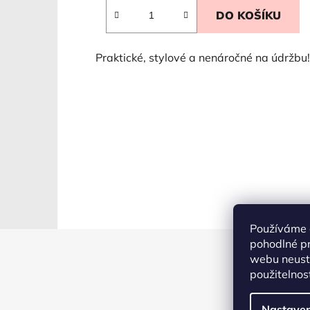
DO KOŠÍKU
Praktické, stylové a nenáročné na údržbu!
Používáme 
pohodlné pr
Z
webu neustá
á
použitelnos
p
a
Nastaven