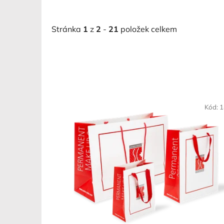
Stránka
1
z
2
-
21
položek celkem
V
ý
Kód:
1
p
i
s
p
r
o
d
u