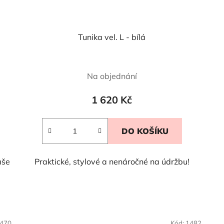
Tunika vel. L - bílá
Na objednání
1 620 Kč
DO KOŠÍKU
aše
Praktické, stylové a nenáročné na údržbu!
470
Kód:
1482