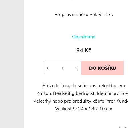
k
t
Přepravní taška vel. S - 1ks
ů
Objednáno
34 Kč
DO KOŠÍKU
Stilvolle Tragetasche aus belastbarem
Karton. Beidseitig bedruckt. Ideální pro no
veletrhy nebo pro produkty käufe Ihrer Kund
Velikost S: 24 x 18 x 10 cm