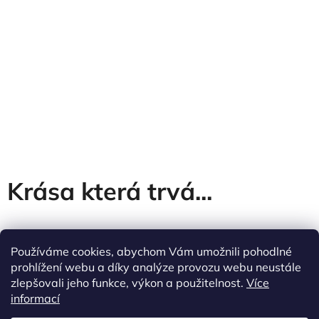
Krása která trvá...
Používáme cookies, abychom Vám umožnili pohodlné
prohlížení webu a díky analýze provozu webu neustále
zlepšovali jeho funkce, výkon a použitelnost.
Více
Z
informací
á