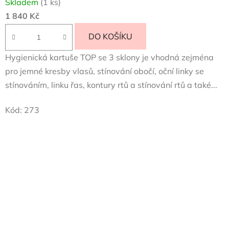
Skladem
(1 ks)
1 840 Kč
DO KOŠÍKU
Hygienická kartuše TOP se 3 sklony je vhodná zejména
pro jemné kresby vlasů, stínování obočí, oční linky se
stínováním, linku řas, kontury rtů a stínování rtů a také...
Kód:
273