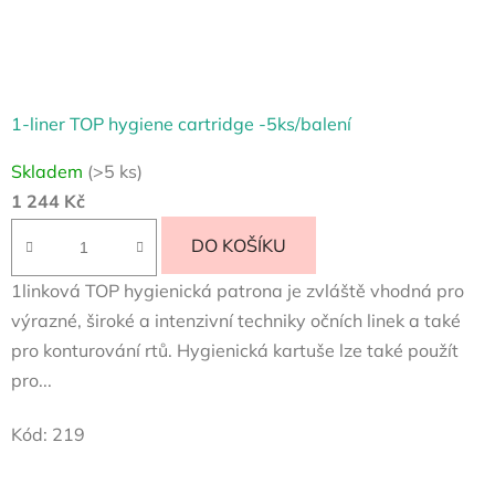
1-liner TOP hygiene cartridge -5ks/balení
Skladem
(>5 ks)
1 244 Kč
DO KOŠÍKU
1linková TOP hygienická patrona je zvláště vhodná pro
výrazné, široké a intenzivní techniky očních linek a také
pro konturování rtů. Hygienická kartuše lze také použít
pro...
Kód:
219