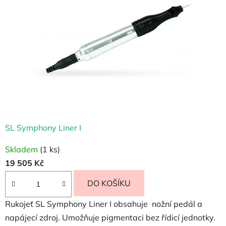
r
v
á
.
.
.
SL Symphony Liner I
Skladem
(1 ks)
19 505 Kč
DO KOŠÍKU
Rukojeť SL Symphony Liner I obsahuje nožní pedál a
napájecí zdroj. Umožňuje pigmentaci bez řídicí jednotky.