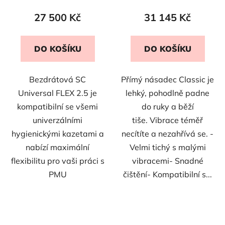
produktu
27 500 Kč
31 145 Kč
je
5,0
DO KOŠÍKU
DO KOŠÍKU
z
5
Bezdrátová SC
Přímý násadec Classic je
hvězdiček.
Universal FLEX 2.5 je
lehký, pohodlně padne
kompatibilní se všemi
do ruky a běží
univerzálními
tiše. Vibrace téměř
hygienickými kazetami a
necítíte a nezahřívá se. -
nabízí maximální
Velmi tichý s malými
flexibilitu pro vaši práci s
vibracemi- Snadné
PMU
čištění- Kompatibilní s...