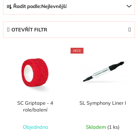
Ř
Řadit podle:
Nejlevnější
a
z
e
OTEVŘÍT FILTR
n
í
V
p
AKCE
ý
r
p
o
i
d
s
u
p
k
r
t
SC Griptape - 4
SL Symphony Liner I
o
ů
role/balení
d
u
Objednáno
Skladem
(1 ks)
k
t