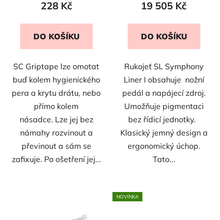
228 Kč
19 505 Kč
ů
DO KOŠÍKU
DO KOŠÍKU
SC Griptape lze omotat
Rukojeť SL Symphony
buď kolem hygienického
Liner I obsahuje nožní
pera a krytu drátu, nebo
pedál a napájecí zdroj.
přímo kolem
Umožňuje pigmentaci
násadce. Lze jej bez
bez řídicí jednotky.
námahy rozvinout a
Klasický jemný design a
převinout a sám se
ergonomický úchop.
zafixuje. Po ošetření jej...
Tato...
NOVINKA