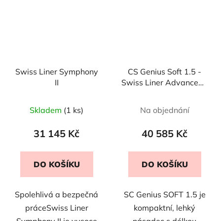
Swiss Liner Symphony
CS Genius Soft 1.5 -
II
Swiss Liner Advanced /
Smart
Průměrné
Skladem
(1 ks)
Na objednání
hodnocení
produktu
31 145 Kč
40 585 Kč
je
5,0
DO KOŠÍKU
DO KOŠÍKU
z
5
Spolehlivá a bezpečná
SC Genius SOFT 1.5 je
hvězdiček.
práceSwiss Liner
kompaktní, lehký
Symphony II je vysoce
násadec s délkou