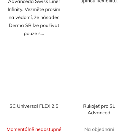
úplnou flexibilitu.
Advanceda Swiss Liner
Infinity. Vezměte prosím
na vědomí, že násadec
Derma SR lze používat
pouze s...
SC Universal FLEX 2.5
Rukojeť pro SL
Advanced
Průměrné
Momentálně nedostupné
Na objednání
hodnocení