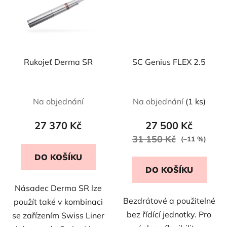
Rukojeť Derma SR
SC Genius FLEX 2.5
Průměrné
Na objednání
Na objednání
(1 ks)
hodnocení
produktu
27 370 Kč
27 500 Kč
je
31 150 Kč
(–11 %)
5,0
DO KOŠÍKU
z
DO KOŠÍKU
5
Násadec Derma SR lze
hvězdiček.
Bezdrátové a použitelné
použít také v kombinaci
bez řídící jednotky. Pro
se zařízením Swiss Liner