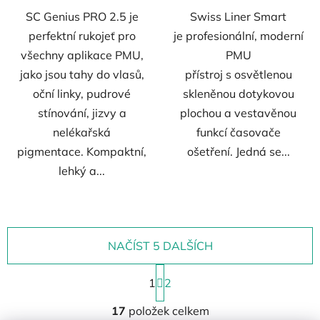
SC Genius PRO 2.5 je
Swiss Liner Smart
perfektní rukojeť pro
je profesionální, moderní
všechny aplikace PMU,
PMU
jako jsou tahy do vlasů,
přístroj s osvětlenou
oční linky, pudrové
skleněnou dotykovou
stínování, jizvy a
plochou a vestavěnou
nelékařská
funkcí časovače
pigmentace. Kompaktní,
ošetření. Jedná se...
lehký a...
NAČÍST 5 DALŠÍCH
S
1
t
2
r
O
á
17
položek celkem
v