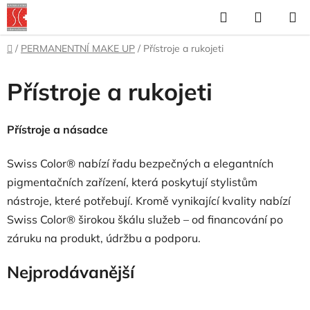
Přejít
Hledat
NÁKUP
na
KOŠÍK
obsah
Domů
/
PERMANENTNÍ MAKE UP
/
Přístroje a rukojeti
Přístroje a rukojeti
Přístroje a násadce
Swiss Color® nabízí řadu bezpečných a elegantních
pigmentačních zařízení, která poskytují stylistům
nástroje, které potřebují.
Kromě vynikající kvality nabízí
Swiss Color® širokou škálu služeb – od financování po
záruku na produkt, údržbu a podporu.
Nejprodávanější