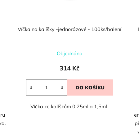
Víčka na kalíšky -jednorázové - 100ks/balení
Objednáno
314 Kč
DO KOŠÍKU
Víčka ke kalíškům 0,25ml a 1,5ml.
ru
e
ka.
p