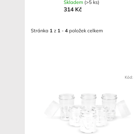
Skladem
(>5 ks)
314 Kč
Stránka
1
z
1
-
4
položek celkem
V
ý
Kód:
p
i
s
p
r
o
d