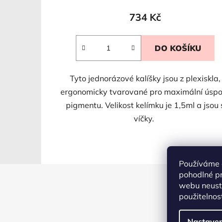
734 Kč
DO KOŠÍKU
Tyto jednorázové kalíšky jsou z plexiskla,
ergonomicky tvarované pro maximální úspo
pigmentu. Velikost kelímku je 1,5ml a jsou 
víčky.
Používáme 
pohodlné pr
Z
webu neustá
á
použitelnos
p
a
Nastaven