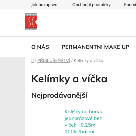
Přejít
Jak nakupovat
Obchodní podmínky
Podmí
na
obsah
O NÁS
PERMANENTNÍ MAKE UP
Domů
/
PŘÍSLUŠENSTVÍ
/
Kelímky a víčka
Kelímky a víčka
Nejprodávanější
Kalíšky na barvu-
jednorázové bez
víček - 0,25ml
100ks/balení