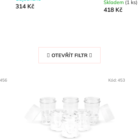
Skladem
(1 ks)
314 Kč
418 Kč
OTEVŘÍT FILTR
456
Kód:
453