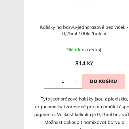
u
k
t
Kalíšky na barvu-jednorázové bez víček -
ů
0,25ml 100ks/balení
Skladem
(>5 ks)
314 Kč
DO KOŠÍKU
Tyto jednorázové kalíšky jsou z plexiskla,
ergonomicky tvarované pro maximální úspo
pigmentu. Velikost kelímku je 0,25ml bez víč
Možnost dokoupit namixovat barvu a