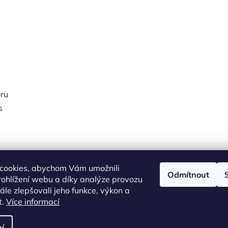
ru
s
O
v
cookies, abychom Vám umožnili
Odmítnout
l
ohlížení webu a díky analýze provozu
á
le zlepšovali jeho funkce, výkon a
d
t.
Více informací
a
c
í