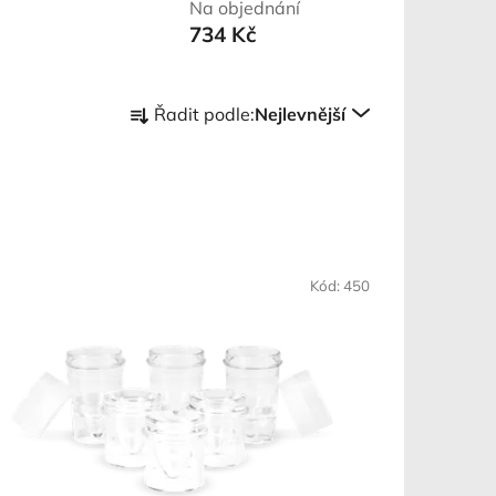
Na objednání
734 Kč
Ř
Řadit podle:
Nejlevnější
a
z
e
n
í
p
Kód:
450
r
o
d
u
k
t
ů