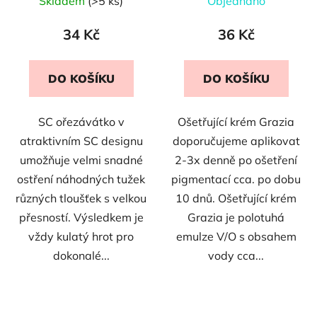
Skladem
(>5 ks)
Objednáno
34 Kč
36 Kč
DO KOŠÍKU
DO KOŠÍKU
SC ořezávátko v
Ošetřující krém Grazia
atraktivním SC designu
doporučujeme aplikovat
umožňuje velmi snadné
2-3x denně po ošetření
ostření náhodných tužek
pigmentací cca. po dobu
různých tloušťek s velkou
10 dnů. Ošetřující krém
přesností. Výsledkem je
Grazia je polotuhá
vždy kulatý hrot pro
emulze V/O s obsahem
dokonalé...
vody cca...