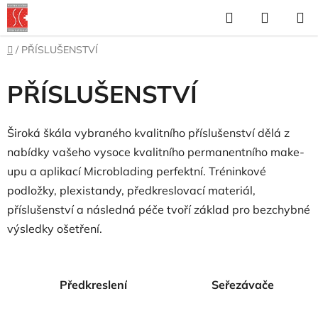
Přejít
Hledat
NÁKUP
na
KOŠÍK
obsah
Domů
/
PŘÍSLUŠENSTVÍ
PŘÍSLUŠENSTVÍ
Široká škála vybraného kvalitního příslušenství dělá z
nabídky vašeho vysoce kvalitního permanentního make-
upu a aplikací Microblading perfektní.
Tréninkové
podložky, plexistandy, předkreslovací materiál,
příslušenství a následná péče tvoří základ pro bezchybné
výsledky ošetření.
Předkreslení
Seřezávače