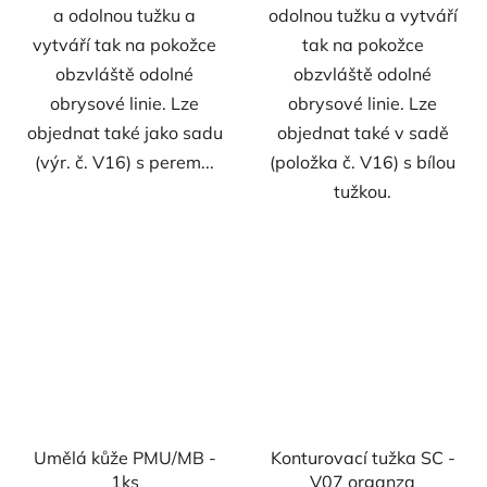
a odolnou tužku a
odolnou tužku a vytváří
vytváří tak na pokožce
tak na pokožce
obzvláště odolné
obzvláště odolné
obrysové linie. Lze
obrysové linie. Lze
objednat také jako sadu
objednat také v sadě
(výr. č. V16) s perem...
(položka č. V16) s bílou
tužkou.
Umělá kůže PMU/MB -
Konturovací tužka SC -
1ks
V07 organza