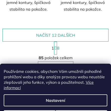
jemné kontury, špičková
jemné kontury, špičková
stabilita na pokožce.
stabilita na pokožce.
NAČÍST 12 DALŠÍCH
S
1
t
8
r
O
á
85
položek celkem
v
n
l
k
NAHORU
á
Používáme cookies, abychom Vám umožnili pohodlné
o
d
v
prohlížení webu a díky analýze provozu webu neustále
a
á
zlepšovali jeho funkce, výkon a použitelnost.
Více
Z
c
n
informací
á
í
í
p
p
Nastavení
r
a
v