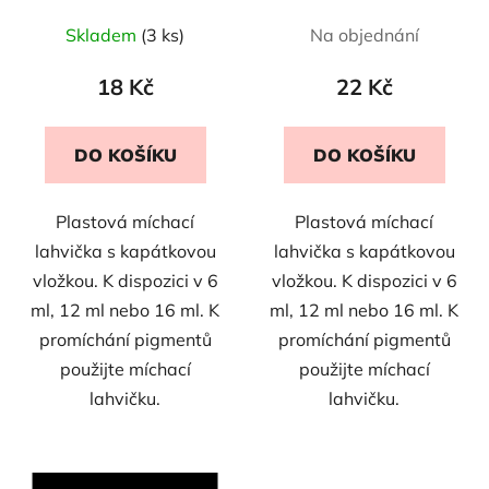
u
Skladem
(3 ks)
Na objednání
k
t
18 Kč
22 Kč
ů
DO KOŠÍKU
DO KOŠÍKU
Plastová míchací
Plastová míchací
lahvička s kapátkovou
lahvička s kapátkovou
vložkou. K dispozici v 6
vložkou. K dispozici v 6
ml, 12 ml nebo 16 ml. K
ml, 12 ml nebo 16 ml. K
promíchání pigmentů
promíchání pigmentů
použijte míchací
použijte míchací
lahvičku.
lahvičku.