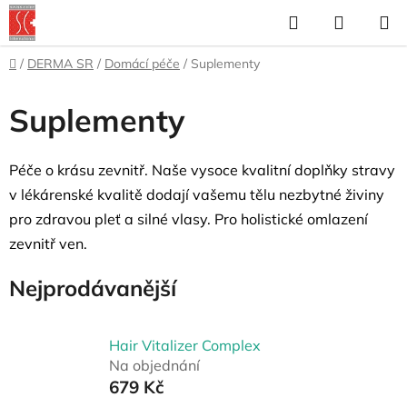
Přejít
Hledat
NÁKUP
na
KOŠÍK
obsah
Domů
/
DERMA SR
/
Domácí péče
/
Suplementy
Suplementy
Péče o krásu zevnitř. Naše vysoce kvalitní doplňky stravy
v lékárenské kvalitě dodají vašemu tělu nezbytné živiny
pro zdravou pleť a silné vlasy. Pro holistické omlazení
zevnitř ven.
Nejprodávanější
Hair Vitalizer Complex
Na objednání
679 Kč