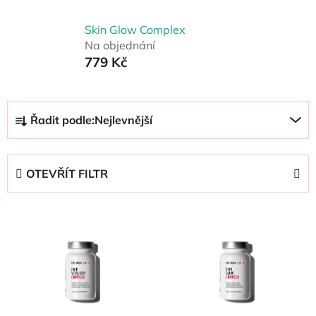
Skin Glow Complex
Na objednání
779 Kč
Ř
Řadit podle:
Nejlevnější
a
z
e
OTEVŘÍT FILTR
n
í
V
p
ý
r
p
o
i
d
s
u
p
k