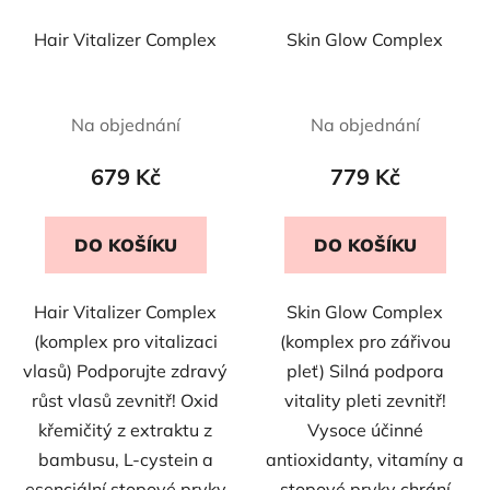
r
t
Hair Vitalizer Complex
Skin Glow Complex
o
ů
d
u
Na objednání
Na objednání
k
t
679 Kč
779 Kč
ů
DO KOŠÍKU
DO KOŠÍKU
Hair Vitalizer Complex
Skin Glow Complex
(komplex pro vitalizaci
(komplex pro zářivou
vlasů) Podporujte zdravý
pleť) Silná podpora
růst vlasů zevnitř! Oxid
vitality pleti zevnitř!
křemičitý z extraktu z
Vysoce účinné
bambusu, L-cystein a
antioxidanty, vitamíny a
esenciální stopové prvky
stopové prvky chrání