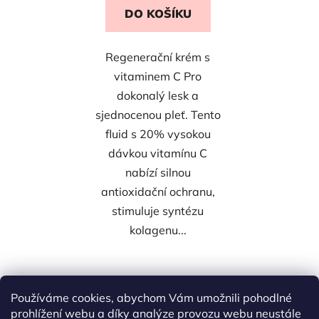
DO KOŠÍKU
Regenerační krém s
vitaminem C Pro
dokonalý lesk a
sjednocenou pleť. Tento
fluid s 20% vysokou
dávkou vitamínu C
nabízí silnou
antioxidační ochranu,
stimuluje syntézu
kolagenu...
3
položek celkem
Používáme cookies, abychom Vám umožnili pohodlné
O
prohlížení webu a díky analýze provozu webu neustále
v