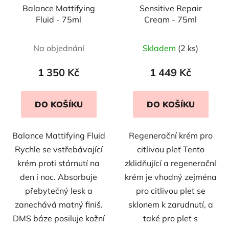
Balance Mattifying
Sensitive Repair
o
ů
Fluid - 75ml
Cream - 75ml
d
u
Na objednání
Skladem
(2 ks)
k
t
1 350 Kč
1 449 Kč
ů
DO KOŠÍKU
DO KOŠÍKU
Balance Mattifying Fluid
Regenerační krém pro
Rychle se vstřebávající
citlivou pleť Tento
krém proti stárnutí na
zklidňující a regenerační
den i noc. Absorbuje
krém je vhodný zejména
přebytečný lesk a
pro citlivou pleť se
zanechává matný finiš.
sklonem k zarudnutí, a
DMS báze posiluje kožní
také pro pleť s