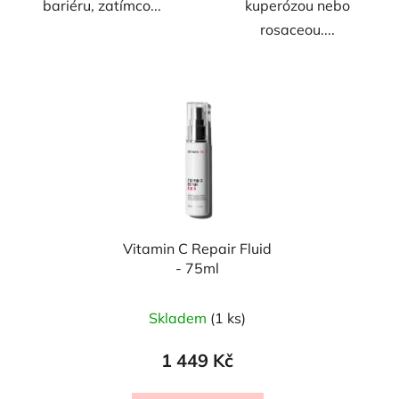
bariéru, zatímco...
kuperózou nebo
rosaceou....
Vitamin C Repair Fluid
- 75ml
Skladem
(1 ks)
1 449 Kč