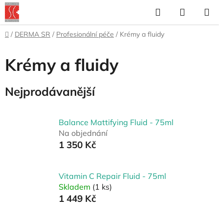
Přejít
Hledat
NÁKUP
na
KOŠÍK
obsah
Domů
/
DERMA SR
/
Profesionální péče
/
Krémy a fluidy
Krémy a fluidy
Nejprodávanější
Balance Mattifying Fluid - 75ml
Na objednání
1 350 Kč
Vitamin C Repair Fluid - 75ml
Skladem
(1 ks)
1 449 Kč