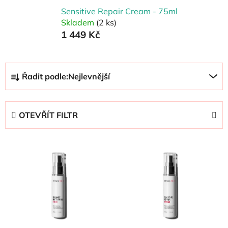
Sensitive Repair Cream - 75ml
Skladem
(2 ks)
1 449 Kč
Ř
Řadit podle:
Nejlevnější
a
z
e
OTEVŘÍT FILTR
n
í
V
p
ý
r
p
o
i
d
s
u
p
k
r
t