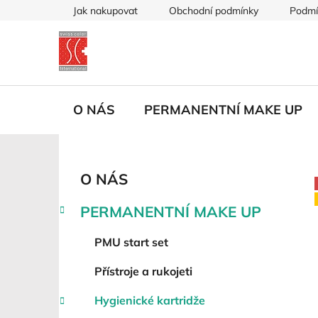
Přejít
Jak nakupovat
Obchodní podmínky
Podmí
na
obsah
O NÁS
PERMANENTNÍ MAKE UP
P
K
Přeskočit
O NÁS
a
kategorie
o
t
s
PERMANENTNÍ MAKE UP
e
t
g
r
PMU start set
o
a
r
Přístroje a rukojeti
i
n
e
n
Hygienické kartridže