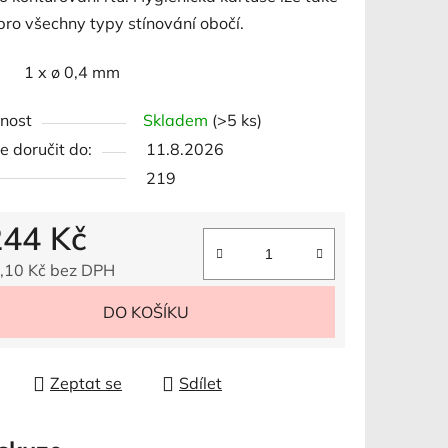
pro všechny typy stínování obočí.
r 1 x ø 0,4 mm
ek.
nost
Skladem
(>5 ks)
 doručit do:
11.8.2026
219
244 Kč
,10 Kč bez DPH
 cena:
DO KOŠÍKU
Zeptat se
Sdílet