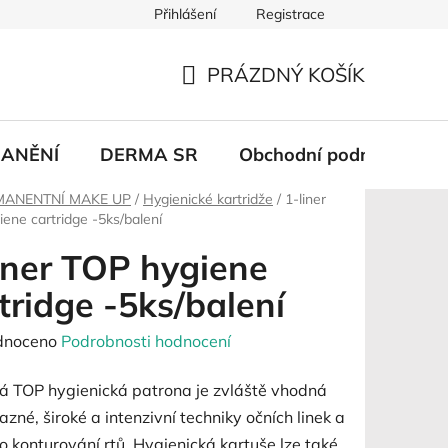
Přihlášení
Registrace
PRÁZDNÝ KOŠÍK
NÁKUPNÍ
KOŠÍK
ANĚNÍ
DERMA SR
Obchodní podmínky
MANENTNÍ MAKE UP
/
Hygienické kartridže
/
1-liner
ene cartridge -5ks/balení
iner TOP hygiene
tridge -5ks/balení
né
dnoceno
Podrobnosti hodnocení
ení
vá TOP hygienická patrona je zvláště vhodná
tu
azné, široké a intenzivní techniky očních linek a
o konturování rtů.
Hygienická kartuše lze také