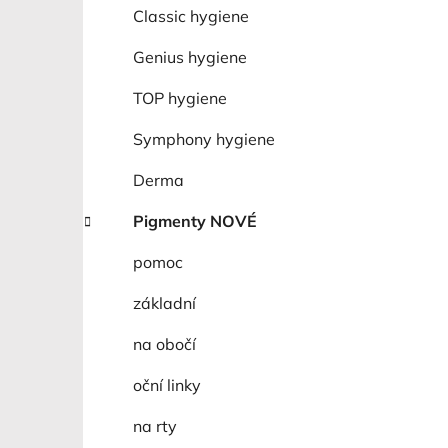
í
Classic hygiene
p
a
Genius hygiene
n
TOP hygiene
e
l
Symphony hygiene
Derma
Pigmenty NOVÉ
pomoc
základní
na obočí
oční linky
na rty