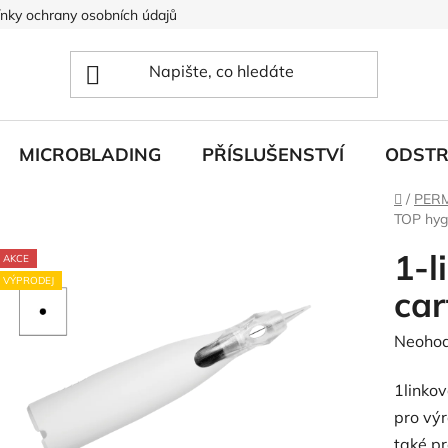
nky ochrany osobních údajů
MICROBLADING
PŘÍSLUŠENSTVÍ
ODSTR
Domů
/
PER
TOP hygi
1-l
AKCE
VÝPRODEJ
car
Průměr
Neoho
hodnoc
1linko
produk
pro výr
je
také pr