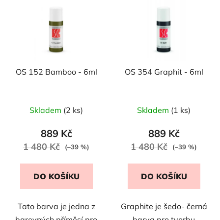
p
o
i
d
s
u
p
k
r
t
OS 152 Bamboo - 6ml
OS 354 Graphit - 6ml
o
ů
d
u
Skladem
(2 ks)
Skladem
(1 ks)
k
t
889 Kč
889 Kč
ů
1 480 Kč
1 480 Kč
(–39 %)
(–39 %)
DO KOŠÍKU
DO KOŠÍKU
Tato barva je jedna z
Graphite je šedo- černá
barevných příměsí pro
barva pro tvorbu