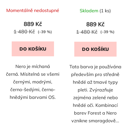
Momentálně nedostupné
Skladem
(1 ks)
889 Kč
889 Kč
1 480 Kč
1 480 Kč
(–39 %)
(–39 %)
DO KOŠÍKU
DO KOŠÍKU
Nero je míchaná
Tato barva je používána
černá. Mísitelná se všemi
především pro středně
černými, modrými,
hnědé až tmavé typy
černo-šedými, černo-
pleti. Zvýrazňuje
hnědými barvami OS.
zejména zelené nebo
hnědé oči. Kombinací
barev Forest a Nero
vznikne smaragdově...