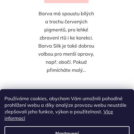
Barva má spoustu bílých
a trochu červených
pigmentů, pro lehké
zbravení rtů i ke korekci.
Barva Silk je také dobrou
volbou pro menší opravy,
např. obočí. Pokud
přimícháte malý...
5
položek celkem
Používáme cookies, abychom Vám umožnili pohodlné
O
prohlížení webu a díky analýze provozu webu neustále
v
zlepšovali jeho funkce, výkon a použitelnost.
Více
l
Z
informací
á
á
d
p
a
Nastavení