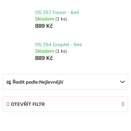
OS 357 Forest - 6ml
Skladem
(1 ks)
889 Kč
OS 354 Graphit - 6ml
Skladem
(1 ks)
889 Kč
Ř
Řadit podle:
Nejlevnější
a
z
e
OTEVŘÍT FILTR
n
í
V
p
ý
r