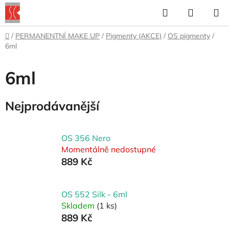
Přejít
Hledat
NÁKUP
na
KOŠÍK
obsah
Domů
/
PERMANENTNÍ MAKE UP
/
Pigmenty (AKCE)
/
OS pigmenty
/
6ml
6ml
Nejprodávanější
OS 356 Nero
Momentálně nedostupné
889 Kč
OS 552 Silk - 6ml
Skladem
(1 ks)
889 Kč