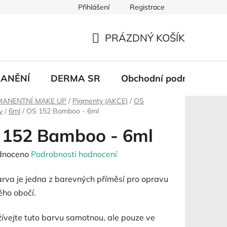
Přihlášení
Registrace
PRÁZDNÝ KOŠÍK
NÁKUPNÍ
KOŠÍK
ANĚNÍ
DERMA SR
Obchodní podmínky
MANENTNÍ MAKE UP
/
Pigmenty (AKCE)
/
OS
y
/
6ml
/
OS 152 Bamboo - 6ml
 152 Bamboo - 6ml
né
dnoceno
Podrobnosti hodnocení
ení
arva je jedna z barevných příměsí pro opravu
tu
ého obočí.
ívejte tuto barvu samotnou, ale pouze ve