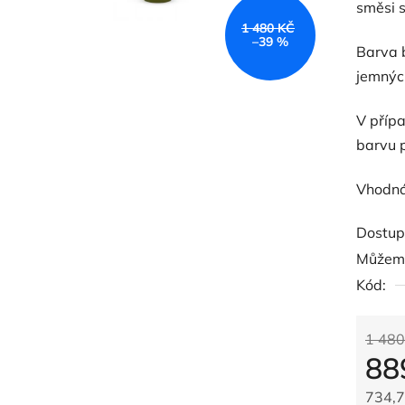
směsi 
5
1 480 KČ
hvězdič
–39 %
Barva 
jemných
V přípa
barvu p
Vhodná
Dostup
Můžeme
Kód:
1 480
88
734,7