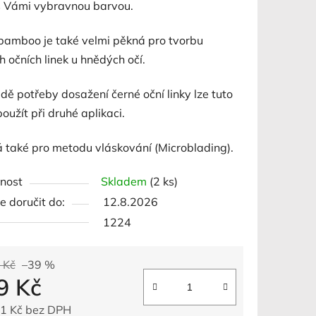
s Vámi vybravnou barvou.
ek.
bamboo je také velmi pěkná pro tvorbu
 očních linek u hnědých očí.
dě potřeby dosažení černé oční linky lze tuto
oužít při druhé aplikaci.
 také pro metodu vláskování (Microblading).
nost
Skladem
(2 ks)
 doručit do:
12.8.2026
1224
 Kč
–39 %
9 Kč
1 Kč bez DPH