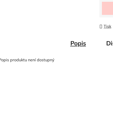
Měrná
Tisk
Popis
Di
Popis produktu není dostupný