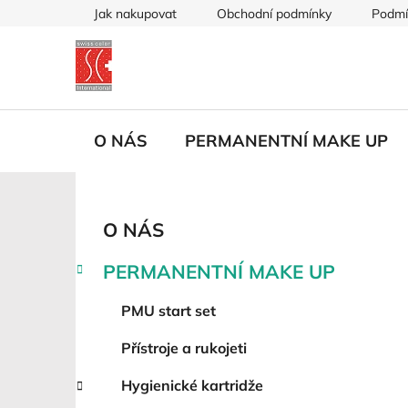
Přejít
Jak nakupovat
Obchodní podmínky
Podmí
na
obsah
O NÁS
PERMANENTNÍ MAKE UP
P
K
Přeskočit
O NÁS
a
kategorie
o
t
s
PERMANENTNÍ MAKE UP
e
t
g
r
PMU start set
o
a
r
Přístroje a rukojeti
i
n
e
n
Hygienické kartridže