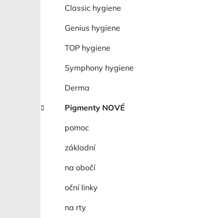
í
Classic hygiene
p
a
Genius hygiene
n
TOP hygiene
e
l
Symphony hygiene
Derma
Pigmenty NOVÉ
pomoc
základní
na obočí
oční linky
na rty