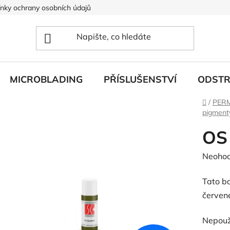
nky ochrany osobních údajů
MICROBLADING
PŘÍSLUŠENSTVÍ
ODSTR
Domů
/
PER
pigment
OS
Průměr
Neoho
hodnoc
Tato b
produk
červen
je
0,0
Nepouž
z