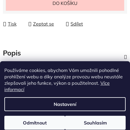
Měrná cena:
DO KOŠÍKU
Tisk
Zeptat se
Sdílet
Popis
Diskuze
Používáme cookies, abychom Vám umožnili pohodlné
prohlížení webu a díky analýze provozu webu neustále
zlepšovali jeho funkce, výkon a použitelnost.
Více
Z
informací
á
p
Nastavení
a
t
Vytvořil Shoptet
í
Odmítnout
Souhlasím
Copyright 2026
permanentstore
. Všechna práva