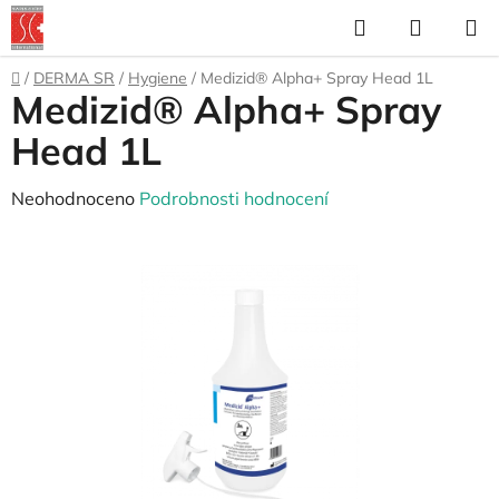
Přejít
Hledat
NÁKUP
na
KOŠÍK
obsah
Domů
/
DERMA SR
/
Hygiene
/
Medizid® Alpha+ Spray Head 1L
Medizid® Alpha+ Spray
Head 1L
Průměrné
Neohodnoceno
Podrobnosti hodnocení
hodnocení
produktu
je
0,0
z
5
hvězdiček.