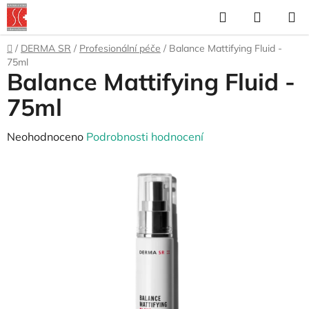
Přejít
Hledat
NÁKUP
na
KOŠÍK
obsah
Domů
/
DERMA SR
/
Profesionální péče
/
Balance Mattifying Fluid -
75ml
Balance Mattifying Fluid -
75ml
Průměrné
Neohodnoceno
Podrobnosti hodnocení
hodnocení
produktu
je
0,0
z
5
hvězdiček.