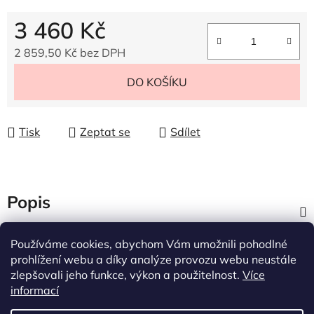
3 460 Kč
2 859,50 Kč bez DPH
Měrná cena:
DO KOŠÍKU
Tisk
Zeptat se
Sdílet
Popis
Diskuze
Používáme cookies, abychom Vám umožnili pohodlné
prohlížení webu a díky analýze provozu webu neustále
zlepšovali jeho funkce, výkon a použitelnost.
Více
Z
informací
á