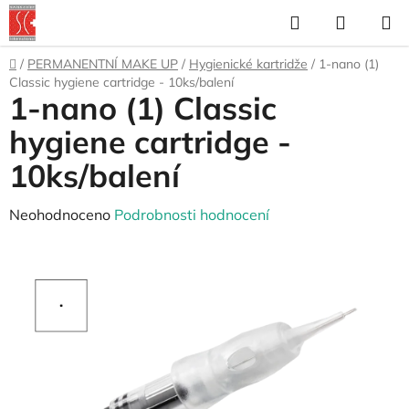
Přejít
Hledat
NÁKUP
na
KOŠÍK
obsah
Domů
/
PERMANENTNÍ MAKE UP
/
Hygienické kartridže
/
1-nano (1)
Classic hygiene cartridge - 10ks/balení
1-nano (1) Classic
hygiene cartridge -
10ks/balení
Průměrné
Neohodnoceno
Podrobnosti hodnocení
hodnocení
produktu
je
0,0
z
5
hvězdiček.