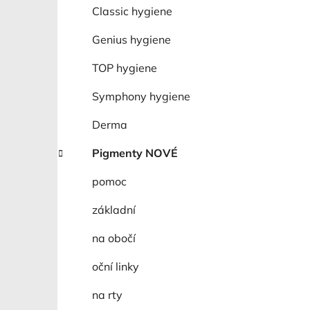
í
Classic hygiene
p
a
Genius hygiene
n
TOP hygiene
e
l
Symphony hygiene
Derma
Pigmenty NOVÉ
pomoc
základní
na obočí
oční linky
na rty