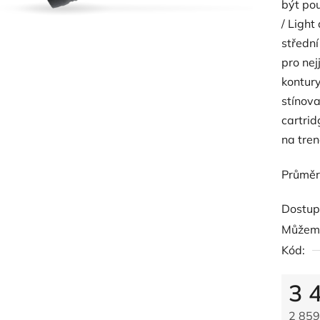
být pou
je
/ Light
0,0
střední 
z
pro nej
5
kontury
hvězdič
stínova
cartri
na tren
Průmě
Dostup
Můžeme
Kód:
3 
2 859