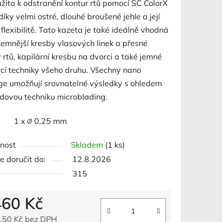
žita k odstranění kontur rtů pomocí SC ColorX
 díky velmi ostré, dlouhé broušené jehle a její
flexibilitě.
Tato kazeta je také ideálně vhodná
jemnější kresby vlasových linek a přesné
 rtů, kapilární kresbu na dvorci a také jemné
ek.
cí techniky všeho druhu.
Všechny nano
dge umožňují srovnatelné výsledky s ohledem
dovou techniku ​​microblading.
r 1 x ∅ 0,25 mm
nost
Skladem
(1 ks)
 doručit do:
12.8.2026
315
460 Kč
,50 Kč bez DPH