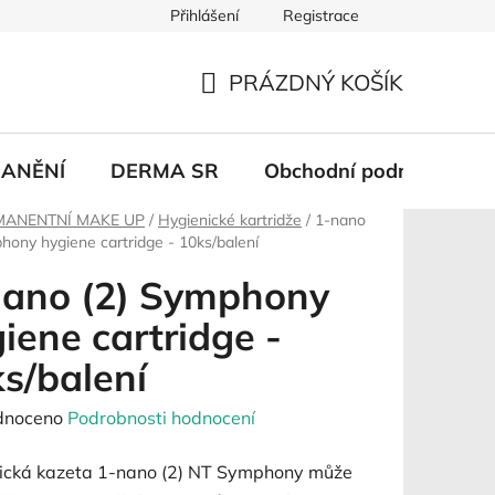
Přihlášení
Registrace
PRÁZDNÝ KOŠÍK
NÁKUPNÍ
KOŠÍK
ANĚNÍ
DERMA SR
Obchodní podmínky
MANENTNÍ MAKE UP
/
Hygienické kartridže
/
1-nano
hony hygiene cartridge - 10ks/balení
nano (2) Symphony
iene cartridge -
s/balení
né
dnoceno
Podrobnosti hodnocení
ení
ická kazeta 1-nano (2) NT Symphony může
tu