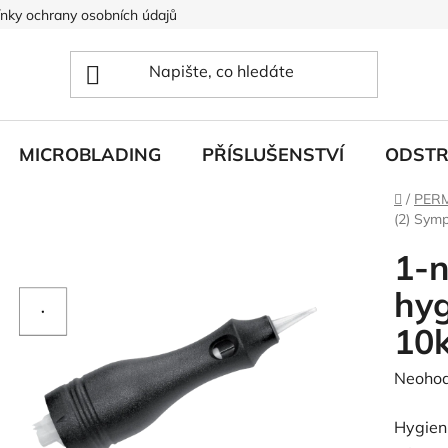
nky ochrany osobních údajů
MICROBLADING
PŘÍSLUŠENSTVÍ
ODSTR
Domů
/
PER
(2) Symp
1-
hyg
10k
Průměr
Neoho
hodnoc
Hygien
produk