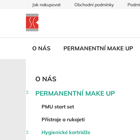
Přejít
Jak nakupovat
Obchodní podmínky
Podmí
na
obsah
O NÁS
PERMANENTNÍ MAKE UP
P
K
Přeskočit
O NÁS
a
kategorie
o
t
s
PERMANENTNÍ MAKE UP
e
t
g
r
PMU start set
o
a
r
Přístroje a rukojeti
i
n
e
n
Hygienické kartridže