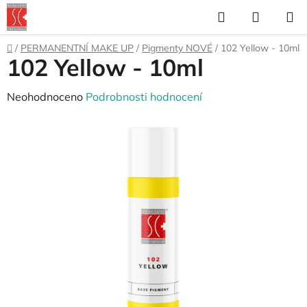
Přejít
Hledat
NÁKUP
na
KOŠÍK
obsah
Domů
/
PERMANENTNÍ MAKE UP
/
Pigmenty NOVÉ
/
102 Yellow - 10ml
102 Yellow - 10ml
Průměrné
Neohodnoceno
Podrobnosti hodnocení
hodnocení
produktu
je
0,0
z
5
hvězdiček.