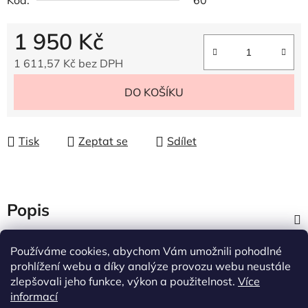
Kód:
60
1 950 Kč
1 611,57 Kč bez DPH
Měrná cena:
DO KOŠÍKU
Tisk
Zeptat se
Sdílet
Popis
Diskuze
Používáme cookies, abychom Vám umožnili pohodlné
prohlížení webu a díky analýze provozu webu neustále
zlepšovali jeho funkce, výkon a použitelnost.
Více
Z
informací
á