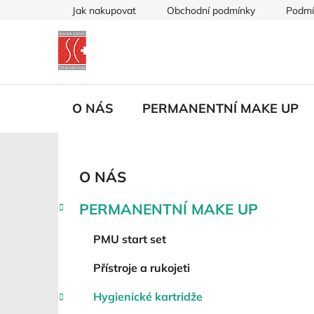
Přejít
Jak nakupovat
Obchodní podmínky
Podmí
na
obsah
O NÁS
PERMANENTNÍ MAKE UP
P
K
Přeskočit
O NÁS
a
kategorie
o
t
s
PERMANENTNÍ MAKE UP
e
t
g
r
PMU start set
o
a
r
Přístroje a rukojeti
i
n
e
n
Hygienické kartridže