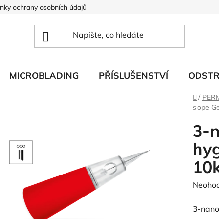
nky ochrany osobních údajů
MICROBLADING
PŘÍSLUŠENSTVÍ
ODSTR
Domů
/
PER
slope Ge
3-n
hyg
10k
Průměr
Neoho
hodnoc
3-nano
produk