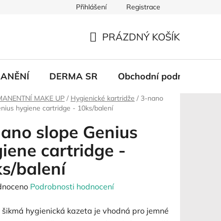
Přihlášení
Registrace
PRÁZDNÝ KOŠÍK
NÁKUPNÍ
KOŠÍK
ANĚNÍ
DERMA SR
Obchodní podmínky
MANENTNÍ MAKE UP
/
Hygienické kartridže
/
3-nano
nius hygiene cartridge - 10ks/balení
ano slope Genius
iene cartridge -
s/balení
né
dnoceno
Podrobnosti hodnocení
ení
 šikmá hygienická kazeta je vhodná pro jemné
tu