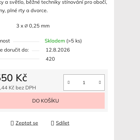
y a světlo, běžné techniky stínování pro obočí,
íny, plné rty a dvorce.
r 3 x ∅ 0,25 mm
ek.
nost
Skladem
(>5 ks)
 doručit do:
12.8.2026
420
550 Kč
,44 Kč bez DPH
 cena:
DO KOŠÍKU
Zeptat se
Sdílet