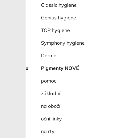
í
Classic hygiene
p
a
Genius hygiene
n
TOP hygiene
e
l
Symphony hygiene
Derma
Pigmenty NOVÉ
pomoc
základní
na obočí
oční linky
na rty