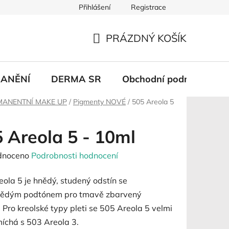
Přihlášení
Registrace
PRÁZDNÝ KOŠÍK
NÁKUPNÍ
KOŠÍK
ANĚNÍ
DERMA SR
Obchodní podmínky
MANENTNÍ MAKE UP
/
Pigmenty NOVÉ
/
505 Areola 5
 Areola 5 - 10ml
né
dnoceno
Podrobnosti hodnocení
ení
ola 5 je hnědý, studený odstín se
tu
nědým podtónem pro tmavě zbarvený
.
Pro kreolské typy pleti se 505 Areola 5 velmi
íchá s 503 Areola 3.