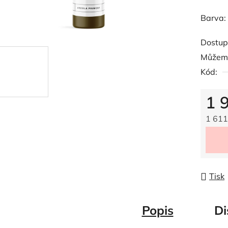
5
Barva:
hvězdič
Dostup
Můžeme
Kód:
1 
1 611
Měrná
Tisk
Popis
Di