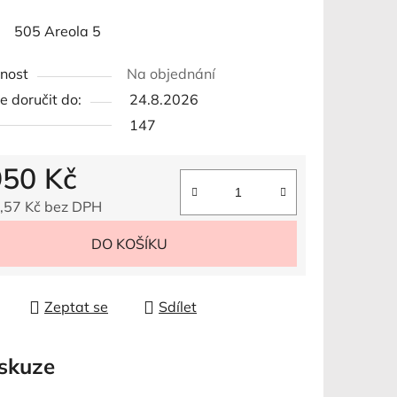
505 Areola 5
ek.
nost
Na objednání
 doručit do:
24.8.2026
147
950 Kč
,57 Kč bez DPH
 cena:
DO KOŠÍKU
Zeptat se
Sdílet
skuze