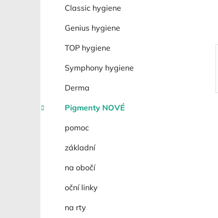
í
Classic hygiene
p
a
Genius hygiene
n
TOP hygiene
e
l
Symphony hygiene
Derma
Pigmenty NOVÉ
pomoc
základní
na obočí
oční linky
na rty