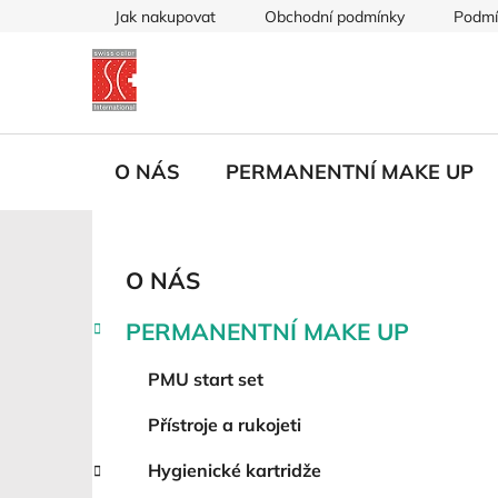
Přejít
Jak nakupovat
Obchodní podmínky
Podmí
na
obsah
O NÁS
PERMANENTNÍ MAKE UP
P
K
Přeskočit
O NÁS
a
kategorie
o
t
s
PERMANENTNÍ MAKE UP
e
t
g
r
PMU start set
o
a
r
Přístroje a rukojeti
i
n
e
n
Hygienické kartridže