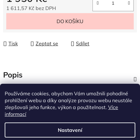
1 611,57 Kč bez DPH
Měrná cena:
DO KOŠÍKU
Tisk
Zeptat se
Sdílet
Popis
Diskuze
Používáme cookies, abychom Vám umožnili pohodlné
prohlížení webu a díky analýze provozu webu neustále
zlepšovali jeho funkce, výkon a použitelnost.
Více
Z
informací
á
p
Nastavení
a