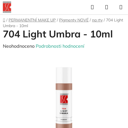
Přejít
Hledat
NÁKUP
na
KOŠÍK
obsah
Domů
/
PERMANENTNÍ MAKE UP
/
Pigmenty NOVÉ
/
na rty
/
704 Light
Umbra - 10ml
704 Light Umbra - 10ml
Průměrné
Neohodnoceno
Podrobnosti hodnocení
hodnocení
produktu
je
0,0
z
5
hvězdiček.