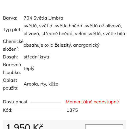
Barva:
704 Světlá Umbra
světlá, světlá, světle hnědá, světlá až olivová,
Typ pleti:
olivová, středně hnědá, velmi světlá, světle bílá
Chemické
obsahuje oxid železitý, anorganický
složení:
Dosah:
střední krytí
Barevná
teplý
hloubka:
Oblast
Areola, rty, kůže
použití:
Dostupnost
Momentálně nedostupné
Kód:
1875
1 950 Kč