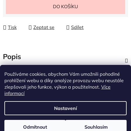
Měrná cena:
DO KOŠÍKU
Tisk
Zeptat se
Sdílet
Popis
Diskuze
Používáme cookies, abychom Vám umožnili pohodlné
prohlížení webu a díky analýze provozu webu neustále
zlepšovali jeho funkce, výkon a použitelnost.
Více
Z
informací
á
p
Nastavení
a
t
Vytvořil Shoptet
í
Odmítnout
Souhlasím
Copyright 2026
permanentstore
. Všechna práva