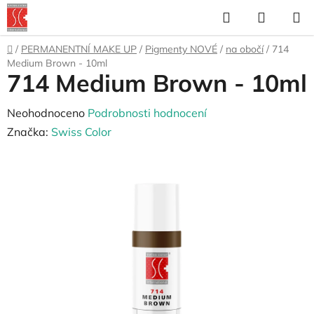
Přejít
Hledat
NÁKUP
na
KOŠÍK
obsah
Domů
/
PERMANENTNÍ MAKE UP
/
Pigmenty NOVÉ
/
na obočí
/
714
Medium Brown - 10ml
714 Medium Brown - 10ml
Průměrné
Neohodnoceno
Podrobnosti hodnocení
hodnocení
Značka:
Swiss Color
produktu
je
0,0
z
5
hvězdiček.