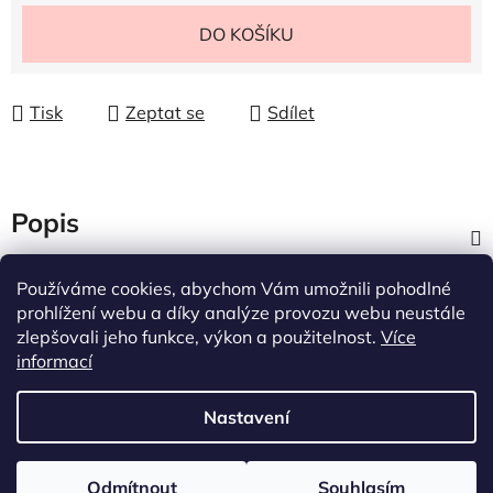
Měrná cena:
DO KOŠÍKU
Tisk
Zeptat se
Sdílet
Popis
Diskuze
Používáme cookies, abychom Vám umožnili pohodlné
prohlížení webu a díky analýze provozu webu neustále
zlepšovali jeho funkce, výkon a použitelnost.
Více
Z
informací
á
p
Nastavení
a
t
Vytvořil Shoptet
Odmítnout
Souhlasím