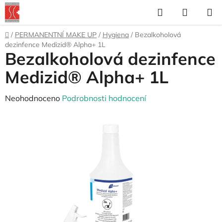
Přejít
Hledat
NÁKUP
na
KOŠÍK
obsah
Domů
/
PERMANENTNÍ MAKE UP
/
Hygiena
/
Bezalkoholová
dezinfence Medizid® Alpha+ 1L
Bezalkoholová dezinfence
Medizid® Alpha+ 1L
Průměrné
Neohodnoceno
Podrobnosti hodnocení
hodnocení
produktu
je
0,0
z
5
hvězdiček.