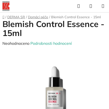
Přejít
Hledat
NÁKUP
na
KOŠÍK
obsah
Domů
/
DERMA SR
/
Domácí péče
/
Blemish Control Essence - 15ml
Blemish Control Essence -
15ml
Průměrné
Neohodnoceno
Podrobnosti hodnocení
hodnocení
produktu
je
0,0
z
5
hvězdiček.