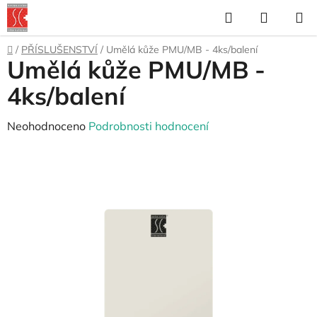
Přejít
Hledat
NÁKUP
na
KOŠÍK
obsah
Domů
/
PŘÍSLUŠENSTVÍ
/
Umělá kůže PMU/MB - 4ks/balení
Umělá kůže PMU/MB -
4ks/balení
Průměrné
Neohodnoceno
Podrobnosti hodnocení
hodnocení
produktu
je
0,0
z
5
hvězdiček.