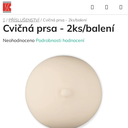
Přejít
Hledat
NÁKUP
na
KOŠÍK
obsah
Domů
/
PŘÍSLUŠENSTVÍ
/
Cvičná prsa - 2ks/balení
Cvičná prsa - 2ks/balení
Průměrné
Neohodnoceno
Podrobnosti hodnocení
hodnocení
produktu
je
0,0
z
5
hvězdiček.