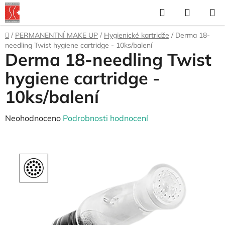
Přejít
Hledat
NÁKUP
na
KOŠÍK
obsah
Domů
/
PERMANENTNÍ MAKE UP
/
Hygienické kartridže
/
Derma 18-
needling Twist hygiene cartridge - 10ks/balení
Derma 18-needling Twist
hygiene cartridge -
10ks/balení
Průměrné
Neohodnoceno
Podrobnosti hodnocení
hodnocení
produktu
je
0,0
z
5
hvězdiček.