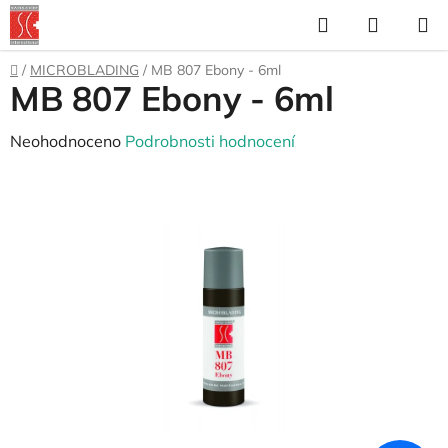
Přejít
Hledat
NÁKUP
na
KOŠÍK
obsah
Domů
/
MICROBLADING
/
MB 807 Ebony - 6ml
MB 807 Ebony - 6ml
Průměrné
Neohodnoceno
Podrobnosti hodnocení
hodnocení
produktu
je
0,0
z
5
hvězdiček.