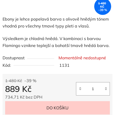
1 480
KČ
–39 %
Ebony je lehce popelavá barva s olivově hnědým tónem
vhodná pro všechny tmavé typy pleti a vlasů.
Výsledkem je chladná hnědá. V kombinaci s barvou
Flamingo vznikne teplejší a bohatší tmavě hnědá barva.
Dostupnost
Momentálně nedostupné
Kód:
1131
1 480 Kč
–39 %
889 Kč
734,71 Kč bez DPH
Měrná cena:
DO KOŠÍKU