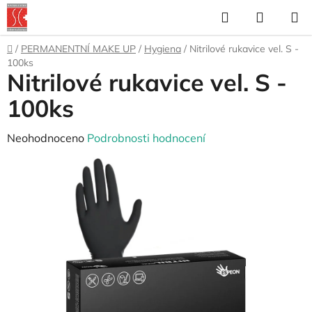
Přejít
Hledat
NÁKUP
na
KOŠÍK
obsah
Domů
/
PERMANENTNÍ MAKE UP
/
Hygiena
/
Nitrilové rukavice vel. S -
100ks
Nitrilové rukavice vel. S -
100ks
Průměrné
Neohodnoceno
Podrobnosti hodnocení
hodnocení
produktu
je
0,0
z
5
hvězdiček.