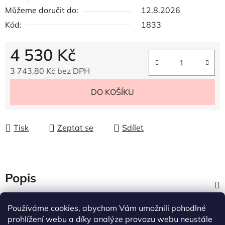
Můžeme doručit do:
12.8.2026
Kód:
1833
4 530 Kč
3 743,80 Kč bez DPH
Měrná cena:
DO KOŠÍKU
Tisk
Zeptat se
Sdílet
Popis
Diskuze
Používáme cookies, abychom Vám umožnili pohodlné
prohlížení webu a díky analýze provozu webu neustále