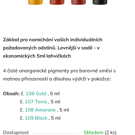
Základ pro namíchání vašich individuálních
požadovaných odstínů.
Levnější v sadě - v
ekonomických 5ml lahvičkách
4 čisté anorganické pigmenty pro barevné směsi s
matnou přirozeností a dlouhou výdrží v pokožce:
Obsah:
č.
106 Gold
, 5 ml
č.
107 Terra
, 5 ml
č.
108 Amarone
, 5 ml
č.
109 Black
, 5 ml
Dostupnost
Skladem
(2 ks)