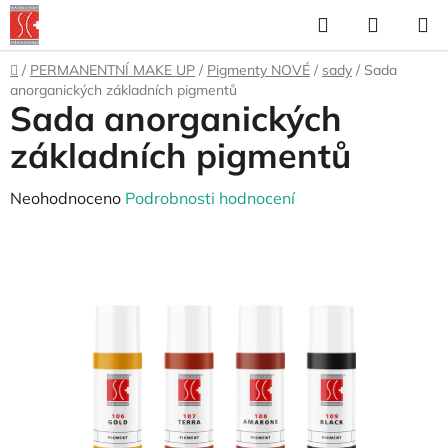
Přejít
Hledat
NÁKUP
na
KOŠÍK
obsah
Domů
/
PERMANENTNÍ MAKE UP
/
Pigmenty NOVÉ
/
sady
/
Sada
anorganických základních pigmentů
Sada anorganických
základních pigmentů
Průměrné
Neohodnoceno
Podrobnosti hodnocení
hodnocení
produktu
je
0,0
z
5
hvězdiček.