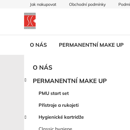
Přejít
Jak nakupovat
Obchodní podmínky
Podmí
na
obsah
O NÁS
PERMANENTNÍ MAKE UP
P
K
Přeskočit
O NÁS
a
kategorie
o
t
s
PERMANENTNÍ MAKE UP
e
t
g
r
PMU start set
o
a
r
Přístroje a rukojeti
i
n
e
n
Hygienické kartridže
í
Classic hygiene