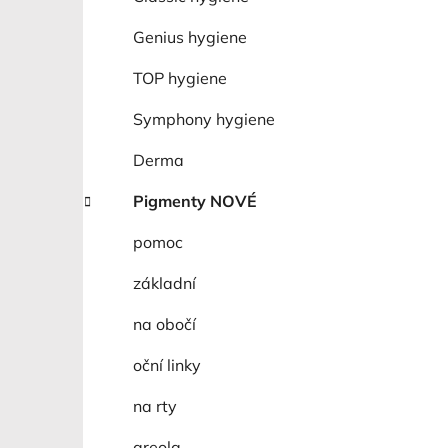
p
a
Genius hygiene
n
TOP hygiene
e
l
Symphony hygiene
Derma
Pigmenty NOVÉ
pomoc
základní
na obočí
oční linky
na rty
areola