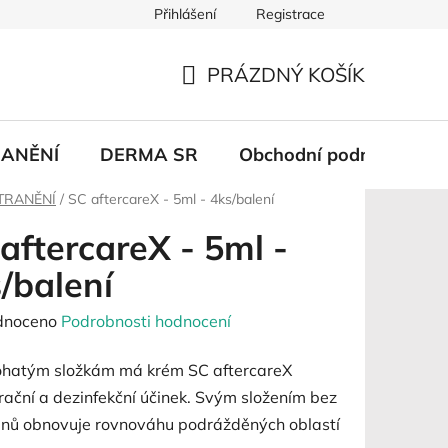
Přihlášení
Registrace
PRÁZDNÝ KOŠÍK
NÁKUPNÍ
KOŠÍK
ANĚNÍ
DERMA SR
Obchodní podmínky
TRANĚNÍ
/
SC aftercareX - 5ml - 4ks/balení
aftercareX - 5ml -
/balení
né
dnoceno
Podrobnosti hodnocení
ení
ohatým složkám má krém SC aftercareX
tu
ační a dezinfekční účinek.
Svým složením bez
nů obnovuje rovnováhu podrážděných oblastí