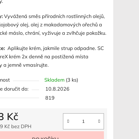
y.
:
Vyvážená směs přírodních rostlinných olejů,
ek.
 jojobový olej, olej z makadamových ořechů a
é máslo, chrání, vyživuje a zvlhčuje pokožku.
ce:
Aplikujte krém, jakmile strup odpadne.
SC
areX krém 2x denně na postižená místa
y a jemně vmasírujte.
nost
Skladem
(3 ks)
 doručit do:
10.8.2026
819
3 Kč
9 Kč bez DPH
 cena: