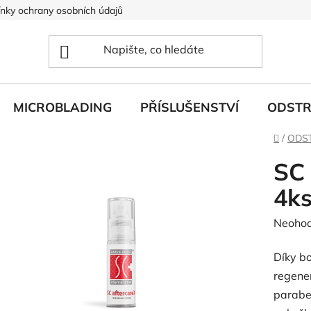
nky ochrany osobních údajů
MICROBLADING
PŘÍSLUŠENSTVÍ
ODSTR
Domů
/
ODS
SC 
4ks
Průměr
Neoho
hodnoc
Díky b
produk
regener
je
parabe
0,0