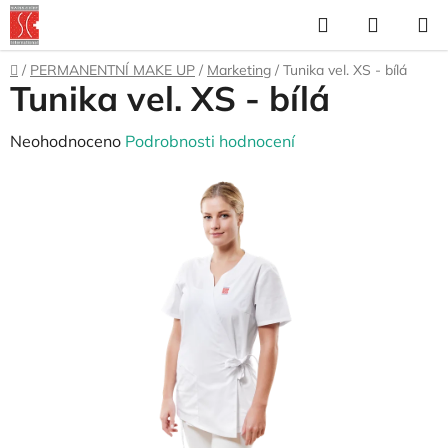
Přejít
Hledat
NÁKUP
na
KOŠÍK
obsah
Domů
/
PERMANENTNÍ MAKE UP
/
Marketing
/
Tunika vel. XS - bílá
Tunika vel. XS - bílá
Průměrné
Neohodnoceno
Podrobnosti hodnocení
hodnocení
produktu
je
0,0
z
5
hvězdiček.